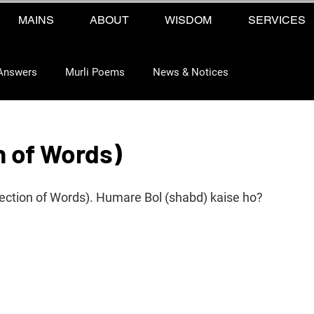
MAINS
ABOUT
WISDOM
SERVICES
Answers
Murli Poems
News & Notices
on of Words)
Selection of Words). Humare Bol (shabd) kaise ho?