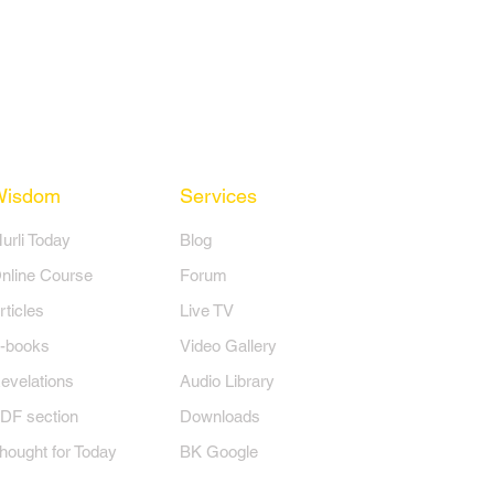
Wisdom
Services
Murli Today
Blog
nline Course
Forum
rticles
Live TV
-books
Video Gallery
evelations
Audio Library
DF section
Downloads
hought for Today
BK Google