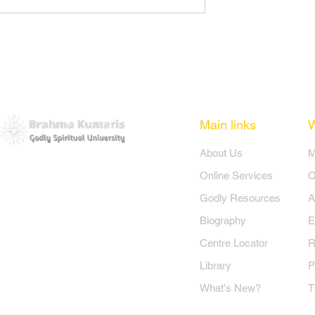
Hindi. Also visit: Articles and
Video...
lis (August 2019)
Main links
​About Us
​
Online Services
O
Godly Resources
A
Biography
E
Centre Locator
R
Library
P
What's New?
T