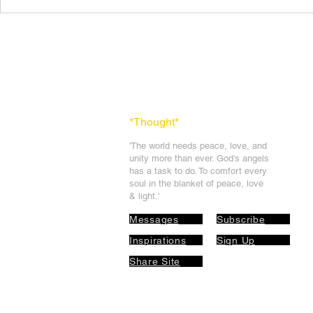
Advance Mur
26, 27 Dec 2021 की मुरली से कविता
(Murli Poems)
*Thought
*
'The world needs peace, love, and
unit
y more than ever. God's angels
has a task to
do. To comfort every
soul in the blanket of peace, love
& light.'
Messages
Subscribe
Inspirations
Sign Up
Share Site