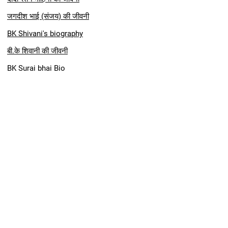
जगदीश भाई (संजय) की जीवनी
BK Shivani's biography
बी.के शिवानी की जीवनी
BK Suraj bhai Bio
➔
NEW
इशू दादी
की जीवनी और यादे
दादी शान्तामणी की जीवनी (full)
दादी हृदय पुष्पा की जीवनी
दादा चन्द्रहास की जीवनी
Dadi Chandramani biography