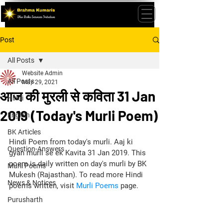
Post
All Posts
Website Admin
All Posts
May 29, 2021
आज की मुरली से कविता 31 Jan
Hindi
2019 (Today's Murli Poem)
English
BK Articles
Hindi Poem from today's murli. Aaj ki 
Question-Answers
gyan murli se ek Kavita 31 Jan 2019. This 
poem is daily written on day's murli by BK 
Murli Poems
Mukesh (Rajasthan). To read more Hindi 
News & Notices
poems written, visit 
Murli Poems
 page.
Purusharth