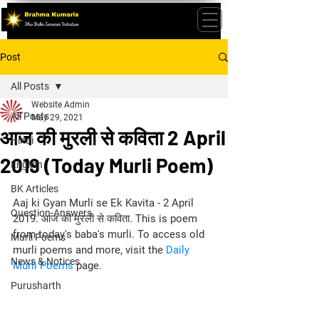
Post
All Posts
Website Admin
All Posts
May 29, 2021
आज की मुरली से कविता 2 April
Hindi
2019 (Today Murli Poem)
English
BK Articles
Aaj ki Gyan Murli se Ek Kavita - 2 April 
Question-Answers
2019. आज की मुरली से कविता. This is poem 
from today's baba's murli. To access old 
Murli Poems
murli poems and more, visit the 
Daily 
News & Notices
Murli Poems
 page.
Purusharth