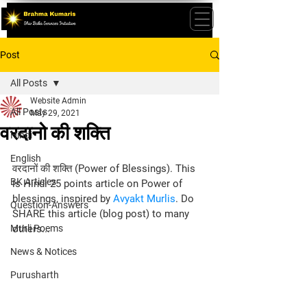
Post
All Posts
Website Admin
All Posts
May 29, 2021
वरदानो की शक्ति
Hindi
English
वरदानों की शक्ति (Power of Blessings). This 
BK Articles
is Hindi 25 points article on Power of 
blessings, inspired by 
Avyakt Murlis
. Do 
Question-Answers
SHARE this article (blog post) to many 
Murli Poems
others...
News & Notices
Purusharth