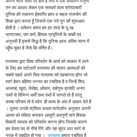
अपनी चरम सीमा पर होते हैं तभी मैं एक साधारण मनुष्य 
तन का आधार लेकर एक सतधर्म वाला श्रेष्ठाचारी 
दुनिया की स्थापना ईश्वरीय ज्ञान व सहज राजयोग की 
शिक्षा द्वारा करता हूँ जिससे एक नये युग की शुरूआत 
होती है । वर्तमान समय हम हर तरह के दुःख, 
भ्रष्टाचार, पाप कर्म, हिंसक प्रवृत्तियों के साक्षी एवं 
अनुभवी हैं इससे सिद्ध है कि दुनिया आज अंतिम चरण में 
पहुँच चुका है जैसे कि वर्णित है।
परमात्मा द्वारा विश्व परिवर्तन के कार्य को साकार में लाने 
के लिए हम पार्टधारी परमात्मा की संतान आत्माओं को 
सबसे पहले अपने पिता परमात्मा को पहचानना होगा जो 
स्वर्ग हेवन बहिश्त जन्नत का रचयिता है व जिन्हें शिव, 
अल्लाह, खुदा, जेवोहा, ओंकार, वाहेगुरू इत्यादि अनंत 
नामों से विभिन्न धर्मों तथा पंथों में जानते तो हैं परंतु 
सच्चा परिचय तो वे स्वंय  ही कल्प के अंत में आकर देते हैं 
। दूसरा उनके श्रीमत अथवा मार्गदर्शन अनुसार अपनी 
आत्मा को पवित्र बनाकर आसुरी अवगुणों याने हिंसक 
विकारी स्वभाव को परिवर्तन करना होगा जिसके कारण 
हम देवता पद से नीचे गिरे और यह सुंदर धरा स्वर्ग से 
नरक में तबदील हो गया ।  
परमात्मा
 हमारा रचयिता है 