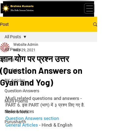
Post
All Posts
Website Admin
All Posts
May 29, 2021
ज्ञान योग पर प्रश्न उत्तर
Hindi
(Question Answers on
English
Gyan and Yog)
BK Articles
Question-Answers
Murli related questions and answers - 
Murli Poems
PART 6. इस PART (भाग) में ३ प्रश्न लिए गए है.
News & Notices
References:
Question Answers section
Purusharth
General Articles
 - Hindi & English