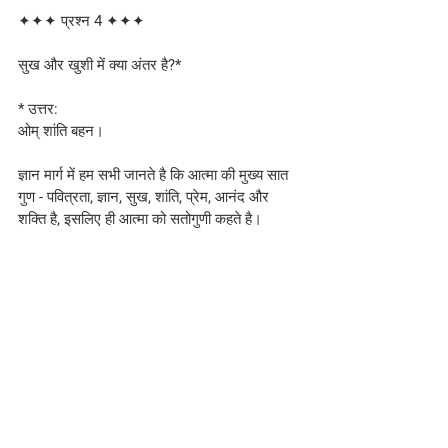
✦✦✦ प्रश्न 4 ✦✦✦
सुख और खुशी में क्या अंतर है?*
* उत्तर: 
ओम् शांति बहन।
ज्ञान मार्ग में हम सभी जानते है कि आत्मा की मुख्य सात 
गुण - पवित्रता, ज्ञान, सुख, शांति, प्रेम, आनंद और 
शक्ति है, इसलिए ही आत्मा को सतोगुणी कहते है।
सुख तो आत्मा की शक्ति ही है पर जब आत्मा को किसी 
वस्तु, वैभव या व्यक्ति से सुख या दुख की अनुभूती वा 
प्राप्ति होती है तो उसको व्यक्त करने का साधन स्थूल 
या बाह्य कर्मेन्द्रियां ही बनती है, जिससे किसी को उस् 
मनुष्यात्मा के खुश या दुखी होने का संज्ञान होता है। 
...इसलिये संक्षेप में कह सकते है कि सुख अंतर्मन वा 
आत्मा का प्रसंग है और खुशी उसका बाह्य प्रत्यक्ष 
स्वरूप।