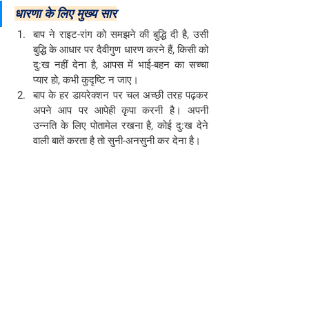
धारणा के लिए मुख्य सार
बाप ने राइट-रांग को समझने की बुद्धि दी है, उसी 
बुद्धि के आधार पर दैवीगुण धारण करने हैं, किसी को 
दु:ख नहीं देना है, आपस में भाई-बहन का सच्चा 
प्यार हो, कभी कुदृष्टि न जाए।
बाप के हर डायरेक्शन पर चल अच्छी तरह पढ़कर 
अपने आप पर आपेही कृपा करनी है। अपनी 
उन्नति के लिए पोतामेल रखना है, कोई दु:ख देने 
वाली बातें करता है तो सुनी-अनसुनी कर देना है।
वरदान:-
सर्व सम्बन्धों का अनुभव एक बाप से करने वाले 
अथक और विघ्न विनाशक भव
जिन बच्चों के सर्व सम्बन्ध एक बाप के साथ हैं उनको 
और सब सम्बन्ध निमित्त मात्र अनुभव होंगे, वह सदा 
खुशी में नाचने वाले होंगे, कभी थकावट का अनुभव नहीं 
करेंगे, अथक होंगे। बाप और सेवा इसी लगन में मगन 
होंगे। विघ्नों के कारण रुकने के बजाए सदा विघ्न 
विनाशक होंगे। सर्व सम्बन्धों की अनुभूति एक बाप से होने 
के कारण डबल लाइट रहेंगे, कोई बोझ नहीं होगा। सर्व 