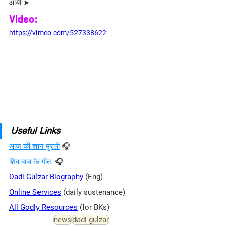
आयी ➤
Video:
https://vimeo.com/527338622
Useful Links
आज की ज्ञान मुरली
 🎧
शिव बाबा के गीत
  🎧
Dadi Gulzar Biography
 (Eng)
Online Services
(daily sustenance)
All Godly Resources
 (for BKs)
news
dadi gulzar