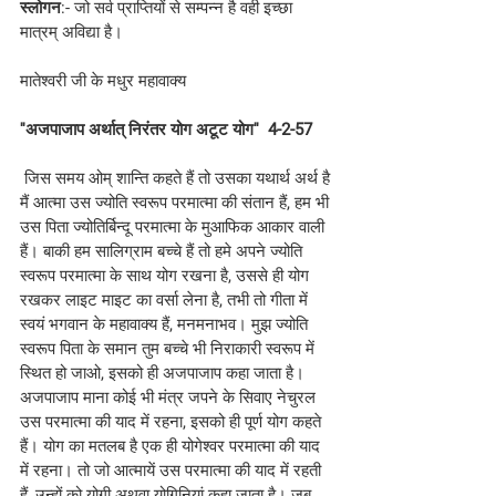
स्लोगन
:- जो सर्व प्राप्तियों से सम्पन्न है वही इच्छा 
मात्रम् अविद्या है।
मातेश्वरी जी के मधुर महावाक्य
''अजपाजाप अर्थात् निरंतर योग अटूट योग''  4-2-57
 जिस समय ओम् शान्ति कहते हैं तो उसका यथार्थ अर्थ है 
मैं आत्मा उस ज्योति स्वरूप परमात्मा की संतान हैं, हम भी 
उस पिता ज्योतिर्बिन्दू परमात्मा के मुआफिक आकार वाली 
हैं। बाकी हम सालिग्राम बच्चे हैं तो हमे अपने ज्योति 
स्वरूप परमात्मा के साथ योग रखना है, उससे ही योग 
रखकर लाइट माइट का वर्सा लेना है, तभी तो गीता में 
स्वयं भगवान के महावाक्य हैं, मनमनाभव। मुझ ज्योति 
स्वरूप पिता के समान तुम बच्चे भी निराकारी स्वरूप में 
स्थित हो जाओ, इसको ही अजपाजाप कहा जाता है। 
अजपाजाप माना कोई भी मंत्र जपने के सिवाए नेचुरल 
उस परमात्मा की याद में रहना, इसको ही पूर्ण योग कहते 
हैं। योग का मतलब है एक ही योगेश्वर परमात्मा की याद 
में रहना। तो जो आत्मायें उस परमात्मा की याद में रहती 
हैं, उन्हों को योगी अथवा योगिनियां कहा जाता है। जब 