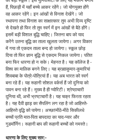
का बड़ा स्कूल। इस युनिवर्सिटी के लिए यह मकान बनाये 
हैं, पिछाड़ी में यहाँ बच्चे आकर रहेंगे। जो योगयुक्त होंगे 
वह आकर रहेंगे। इन आंखों से विनाश देखेंगे। जो 
स्थापना तथा विनाश का साक्षात्कार तुम अभी दिव्य दृष्टि 
से देखते हो फिर तो तुम स्वर्ग में इन आंखों से बैठे होंगे। 
इसमें बड़ी विशाल बुद्धि चाहिए। जितना बाप को याद 
करेंगे उतना बुद्धि का ताला खुलता जायेगा। अगर विकार 
में गया तो एकदम ताला बन्द हो जायेगा। स्कूल छोड़ 
दिया तो फिर ज्ञान बुद्धि से एकदम निकल जायेगा। पतित 
बना फिर धारणा हो न सके। मेहनत है। यह कॉलेज है - 
विश्व का मालिक बनने लिए। यह ब्रह्माकुमार-कुमारियां 
शिवबाबा के पोत्रे-पोत्रियां हैं। यह अब भारत को स्वर्ग 
बना रहे हैं। यह रूहानी सोशल वर्कर्स हैं जो दुनिया को 
पावन बना रहे हैं। मुख्य है ही प्योरिटी। श्रेष्ठाचारी 
दुनिया थी, अभी भ्रष्टाचारी है। यह चक्र फिरता रहता 
है। यह दैवी झाड़ का सैपलिंग लग रहा है जो आहिस्ते-
आहिस्ते वृद्धि को पायेगा। अच्छा!मीठे-मीठे सिकीलधे 
बच्चों प्रति मात-पिता बापदादा का याद-प्यार और 
गुडमॉर्निग। रूहानी बाप की रूहानी बच्चों को नमस्ते।
धारणा के लिए मुख्य सार:-