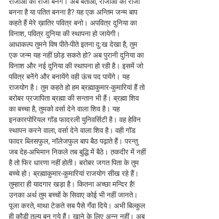
राजाओं का राजा बनेंगे। अब बताओ, राजाओं का राजा 
बनना है या पतित बनना है? यह एक अन्तिम जन्म बाप 
कहते हैं मेरे ख़ातिर पवित्र बनो। अपवित्र दुनिया का 
विनाश, पवित्र दुनिया की स्थापना हो जायेगी। 
आधाकल्प तुमने विष पीते-पीते इतना दु:ख देखा है, तुम 
एक जन्म यह नहीं छोड़ सकते हो? अब पुरानी दुनिया का 
विनाश और नई दुनिया की स्थापना हो रही है। इसमें जो 
पवित्र बनेंगे और बनायेंगे वही ऊंच पद पायेंगे। यह 
राजयोग है। तुम कहते हो हम ब्रह्माकुमार-कुमारियां हैं तो 
बरोबर प्रजापिता ब्रह्मा की सन्तान भी हैं। ब्रह्मा शिव 
का बच्चा है, तुमको वर्सा देने वाला शिव है। यह 
इनकारपोरियल गॉड फादरली युनिवर्सिटी है। वह हेविन 
स्थापन करने वाला, वर्सा देने वाला शिव है। वही गॉड 
फादर ब्लिसफुल, नॉलेजफुल बाप बैठ पढ़ाते हैं। परन्तु 
जब देह-अभिमान निकले तब बुद्धि में बैठे। त़कदीर में नहीं 
है तो फिर धारणा नहीं होती। बरोबर जगत पिता के तुम 
बच्चे हो। ब्रह्माकुमार-कुमारियां राजयोग सीख रहे हैं। 
तुम्हारा ही यादगार खड़ा है। कितना अच्छा मन्दिर है! 
उनका अर्थ तुम बच्चों के सिवाए कोई भी नहीं जानते। 
पूजा करते, माथा टेकते सब पैसे गँवा दिये। अभी बिल्कुल 
ही कौड़ी तुल्य बन गये हैं। खाने के लिए अन्न नहीं। अब 