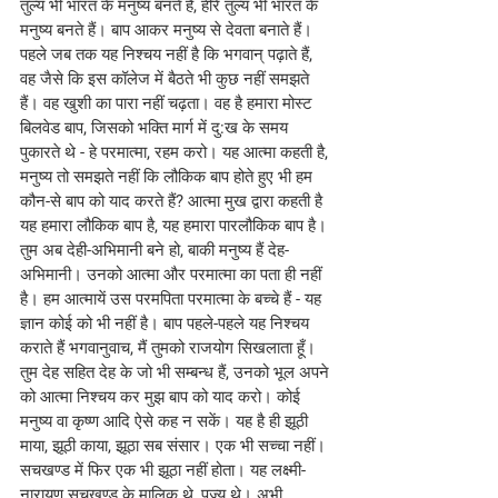
तुल्य भी भारत के मनुष्य बनते हैं, हीरे तुल्य भी भारत के 
मनुष्य बनते हैं। बाप आकर मनुष्य से देवता बनाते हैं। 
पहले जब तक यह निश्चय नहीं है कि भगवान् पढ़ाते हैं, 
वह जैसे कि इस कॉलेज में बैठते भी कुछ नहीं समझते 
हैं। वह खुशी का पारा नहीं चढ़ता। वह है हमारा मोस्ट 
बिलवेड बाप, जिसको भक्ति मार्ग में दु:ख के समय 
पुकारते थे - हे परमात्मा, रहम करो। यह आत्मा कहती है, 
मनुष्य तो समझते नहीं कि लौकिक बाप होते हुए भी हम 
कौन-से बाप को याद करते हैं? आत्मा मुख द्वारा कहती है 
यह हमारा लौकिक बाप है, यह हमारा पारलौकिक बाप है। 
तुम अब देही-अभिमानी बने हो, बाकी मनुष्य हैं देह-
अभिमानी। उनको आत्मा और परमात्मा का पता ही नहीं 
है। हम आत्मायें उस परमपिता परमात्मा के बच्चे हैं - यह 
ज्ञान कोई को भी नहीं है। बाप पहले-पहले यह निश्चय 
कराते हैं भगवानुवाच, मैं तुमको राजयोग सिखलाता हूँ। 
तुम देह सहित देह के जो भी सम्बन्ध हैं, उनको भूल अपने 
को आत्मा निश्चय कर मुझ बाप को याद करो। कोई 
मनुष्य वा कृष्ण आदि ऐसे कह न सकें। यह है ही झूठी 
माया, झूठी काया, झूठा सब संसार। एक भी सच्चा नहीं। 
सचखण्ड में फिर एक भी झूठा नहीं होता। यह लक्ष्मी-
नारायण सचखण्ड के मालिक थे, पूज्य थे। अभी 