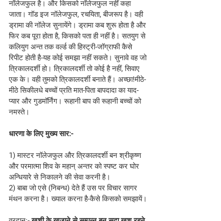
नॉलेजफुल है। और किसको नॉलेजफुल नहीं कहा 
जाता। गॉड इज नॉलेजफुल, रचयिता, बीजरूप है। वही 
ड्रामा की नॉलेज सुनायेंगे। ड्रामा कब शुरू होता है और 
फिर कब पूरा होता है, किसको पता ही नहीं है। सतयुग से 
कलियुग अन्त तक वर्ल्ड की हिस्ट्री-जॉग्राफी कैसे 
रिपीट होती है-यह कोई समझा नहीं सकते। सुनावे वह जो 
त्रिकालदर्शी हो। त्रिकालदर्शी तो कोई है नहीं, सिवाए 
एक के। वही तुमको त्रिकालदर्शी बनाते हैं। अच्छा!मीठे-
मीठे सिकीलधे बच्चों प्रति मात-पिता बापदादा का याद-
प्यार और गुडमॉर्निंग। रूहानी बाप की रूहानी बच्चों को 
नमस्ते।
धारणा के लिए मुख्य सार:- 
1) मास्टर नॉलेजफुल और त्रिकालदर्शी बन श्रीकृष्ण 
और परमात्मा शिव के महान् अन्तर को स्पष्ट कर घोर 
अन्धियारे से निकालने की सेवा करनी है।
2) बाबा जो एसे (निबन्ध) देते हैं उस पर विचार सागर 
मंथन करना है। ख्याल करना है-कैसे किसको समझायें।
वरदान:- 
खुशी के खजाने से सम्पन्न बन सदा खुश रहने 