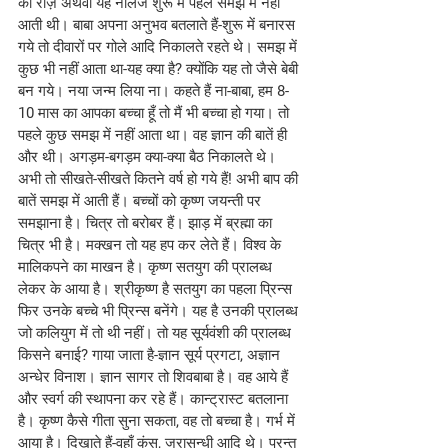
का राज़ अथवा यह नॉलेज शुरू में पहले समझ में नहीं 
आती थी। बाबा अपना अनुभव बतलाते हैं-शुरू में बनारस 
गये तो दीवारों पर गोले आदि निकालते रहते थे। समझ में 
कुछ भी नहीं आता था-यह क्या है? क्योंकि यह तो जैसे बेबी 
बन गये। नया जन्म लिया ना। कहते हैं ना-बाबा, हम 8-
10 मास का आपका बच्चा हूँ तो मैं भी बच्चा हो गया। तो 
पहले कुछ समझ में नहीं आता था। वह ज्ञान की बातें ही 
और थी। अगड़म-बगड़म क्या-क्या बैठ निकालते थे। 
अभी तो सीखते-सीखते कितने वर्ष हो गये हैं! अभी बाप की 
बातें समझ में आती हैं। बच्चों को कृष्ण जयन्ती पर 
समझाना है। चित्र तो बरोबर हैं। झाड़ में ब्रह्मा का 
चित्र भी है। मक्खन तो यह हप कर लेते हैं। विश्व के 
मालिकपने का माखन है। कृष्ण सतयुग की प्रालब्ध 
लेकर के आया है। श्रीकृष्ण है सतयुग का पहला प्रिन्स 
फिर उनके बच्चे भी प्रिन्स बनेंगे। यह है उनकी प्रालब्ध 
जो कलियुग में तो थी नहीं। तो यह सूर्यवंशी की प्रालब्ध 
किसने बनाई? गाया जाता है-ज्ञान सूर्य प्रगटा, अज्ञान 
अन्धेर विनाश। ज्ञान सागर तो शिवबाबा है। वह आये हैं 
और स्वर्ग की स्थापना कर रहे हैं। कान्ट्रास्ट बतलाना 
है। कृष्ण कैसे गीता सुना सकता, वह तो बच्चा है। गर्भ में 
आया है। दिखाते हैं-वहाँ कंस, जरासन्धी आदि थे। परन्तु 