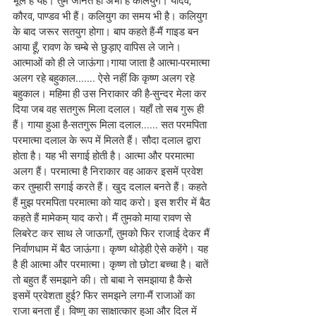
भूल है यह। तुम जानते हो अभी है कलियुग। यादव, 
कौरव, पाण्डव भी हैं। कलियुग का समय भी है। कलियुग 
के बाद जरूर सतयुग होगा। बाप कहते हैं-मैं गाइड बन 
आया हूँ, रावण के चम्बे से छुड़ाए वापिस ले जाने। 
आत्माओं को ही ले जाऊंगा।गाया जाता है आत्मा-परमात्मा 
अलग रहे बहुकाल....... ऐसे नहीं कि कृष्ण अलग रहे 
बहुकाल। महिमा ही उस निराकार की है-सुन्दर मेला कर 
दिया जब वह सतगुरू मिला दलाल। यहाँ तो सब गुरू ही 
हैं। गाया हुआ है-सतगुरू मिला दलाल...... सत परमपिता 
परमात्मा दलाल के रूप में मिलते हैं। सौदा दलाल द्वारा 
होता है। यह भी सगाई होती है। आत्मा और परमात्मा 
अलग हैं। परमात्मा है निराकार वह आकर इसमें प्रवेश 
कर तुम्हारी सगाई करते हैं। खुद दलाल बनते हैं। कहते 
हैं मुझ परमपिता परमात्मा को याद करो। इस शरीर में बैठ 
कहते हैं मामेकम् याद करो। मैं तुमको माया रावण से 
लिबरेट कर साथ ले जाऊगाँ, तुमको फिर राजाई देकर मैं 
निर्वाणधाम में बैठ जाऊंगा। कृष्ण थोड़ेही ऐसे कहेंगे। यह 
है ही आत्मा और परमात्मा। कृष्ण तो छोटा बच्चा है। बातें 
तो बहुत हैं समझाने की। तो बाबा ने समझाया है कैसे 
इसमें प्रवेशता हुई? फिर समझने लगा-मैं राजाओं का 
राजा बनता हूँ। विष्णु का साक्षात्कार हुआ और दिल में 