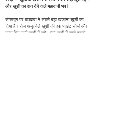
और खुशी का दान देने वाले महादानी भव l
संगमयुग पर बापदादा ने सबसे बड़ा खजाना खुशी का 
दिया है। रोज़ अमृतवेले खुशी की एक प्वाइंट सोचो और 
सारा दिन उसी खुशी में रहो। ऐसे खुशी में रहते दूसरों 
को भी खुशी का दान देते रहो, यही सबसे बड़े ते बड़ा 
महादान है क्योंकि दुनिया में अनेक साधन होते हुए भी 
अन्दर की सच्ची अविनाशी खुशी नहीं है, आपके पास 
खुशियों का भण्डार है तो दान देते रहो, यही सबसे बड़ी 
सौगात है।
स्लोगन
:- महान आत्माओं का परम कर्तव्य है - उपकार, 
दया और क्षमा।
#bkmurlitoday
#Hindi
#brahmakumaris
Hindi