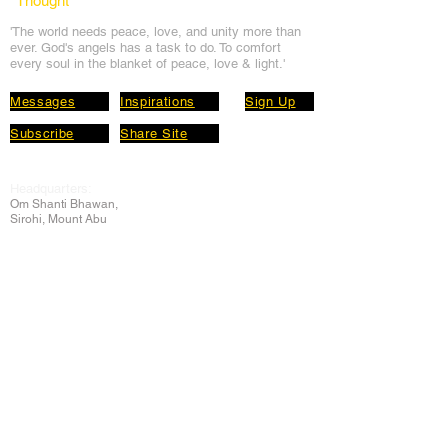
*Thought
*
'The world needs peace, love, and unit
y more than
ever. God's angels has a task to
do. To comfort
every soul in the blanket of peace, love & light.'
Messages
Inspirations
Sign Up
Subscribe
Share Site
Headquarters:
Om
Shanti Bhawan,
Sirohi, Mount Abu
Rajasthan, India 307501
Main links
Wisdom
About Us
Murli Today
Online Services
Online Course
Godly Resources
Articles
Online Library
E-books
Biographies
PDF section