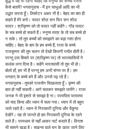
बुद्धि में यह भी रहना चाहिए कि मनुष्यों को सच्चा रास्ता 
कैसे बतायें? भगवानुवाच - मैं इन साधुओं आदि का भी 
उद्धार करता हूँ। लिबरेटर अक्षर भी है। बेहद का बाप ही 
कहते हैं मेरे बनो। फादर शोज़ सन फिर सन शोज़ 
फादर। श्रीकृष्ण को तो फादर नहीं कहेंगे। गॉड फादर 
के सब बच्चे हो सकते हैं। मनुष्य मात्र के तो सब बच्चे हो 
न सके। तो तुम बच्चों को समझाने का बड़ा नशा होना 
चाहिए। बेहद के बाप के हम बच्चे हैं, राजा के बच्चे 
राजकुमार की तुम चलन तो देखो कितनी रायॅल होती है। 
परन्तु उस बिचारे पर (श्रीकृष्ण पर) तो भारतवासियों ने 
कलंक लगा दिया है। कहेंगे भारतवासी तो तुम भी हो। 
बोलो हाँ, हम भी हैं परन्तु हम अभी संगम पर हैं। हम 
भगवान् के बच्चे बने हैं और उनसे पढ़ रहे हैं। 
भगवानुवाच - तुमको राजयोग सिखलाता हूँ। कृष्ण की 
बात हो नहीं सकती। आगे चलकर समझते जायेंगे। राजा 
जनक ने भी इशारे से समझा है ना। परमपिता परमात्मा 
को याद किया और ध्यान में चला गया। ध्यान में तो बहुत 
जाते रहते हैं। ध्यान में निराकारी दुनिया और वैकुण्ठ 
देखेंगे। यह तो जानते हो हम निराकारी दुनिया के रहने 
वाले हैं। परमधाम से यहाँ आकर पार्ट बजाते हैं। विनाश 
भी सामने खड़ा है। साइन्स वाले मून के ऊपर जाने लिए 