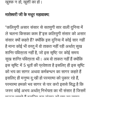
खुश्क न हो, खुशी का हो। 
मातेश्वरी जी के मधुर महावाक्य:
"कलियुगी असार संसार से सतयुगी सार वाली दुनिया में 
ले चलना किसका काम है''इस कलियुगी संसार को असार 
संसार क्यों कहते हैं? क्योंकि इस दुनिया में कोई सार नहीं 
है माना कोई भी वस्तु में वो ताकत नहीं रही अर्थात् सुख 
शान्ति पवित्रता नहीं है, जो इस सृष्टि पर कोई समय 
सुख शान्ति पवित्रता थी। अब वो ताकत नहीं हैं क्योंकि 
इस सृष्टि में 5 भूतों की प्रवेशता है इसलिए ही इस सृष्टि 
को भय का सागर अथवा कर्मबन्धन का सागर कहते हैं 
इसलिए ही मनुष्य दु:खी हो परमात्मा को पुकार रहे हैं, 
परमात्मा हमको भव सागर से पार करो इससे सिद्ध है कि 
जरुर कोई अभय अर्थात् निर्भयता का भी संसार है जिसमें 
चलना चाहते हैं इसलिए इस संसार को पाप का सागर 
कहते हैं, जिससे पार कर पुण्य आत्मा वाली दुनिया में 
चलना चाहते हैं। तो दुनियायें दो हैं, एक सतयुगी सार 
वाली दुनिया दूसरी है कलियुगी असार की दुनिया। दोनों 
दुनियायें इस सृष्टि पर होती हैं। अच्छा - ओम् शान्ति।
#brahmakumaris
#Hindi
#bkmurlitoday