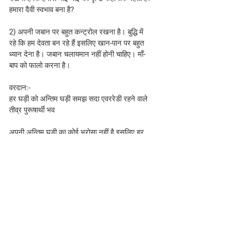
हमारा दैवी स्वभाव बना है?
2) अपनी जबान पर बहुत कन्ट्रोल रखना है। बुद्धि में 
रहे कि हम देवता बन रहे हैं इसलिए खान-पान पर बहुत 
ध्यान देना है। जबान चलायमान नहीं होनी चाहिए। माँ-
बाप को फालो करना है।
वरदान:-
हर घड़ी को अन्तिम घड़ी समझ सदा एवररेडी रहने वाले 
तीव्र पुरूषार्थी भव
अपनी अन्तिम घड़ी का कोई भरोसा नहीं है इसलिए हर 
घड़ी को अन्तिम घड़ी समझते हुए एवररेडी रहो। एवररेडी 
अर्थात् तीव्र पुरुषार्थी। ऐसे नहीं सोचो कि अभी तो 
विनाश होने में कुछ टाइम लगेगा फिर तैयार हो जायेंगे। 
नहीं। हर घड़ी अन्तिम घड़ी है इसलिए सदा निर्मोही, 
निर्विकल्प, निरव्यर्थ.. व्यर्थ भी नहीं, तब कहेंगे एवररेडी। 
कोई भी कार्य रहे हुए हों लेकिन अपनी स्थिति सदा 
उपराम हो, जो होगा वो अच्छा होगा।