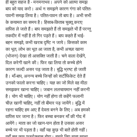
ही बहुत सहज है - मनमनाभव। अपने को आत्मा समझ 
बाप को याद करो। अर्थ न समझने कारण गंगा को पतित-
पावनी समझ लिया है। पतित-पावन तो बाप है। अभी सभी 
के कयामत का समय है। हिसाब-किताब चुक्तू कराए 
वापिस ले जाते हैं। बाप समझाते हैं तो समझते भी हैं परन्तु 
तकदीर में नहीं है तो गिर पड़ते हैं। बाप कहते हैं भाई-
बहन समझो, कभी खराब दृष्टि न जाये। किसको काम 
का भूत, लोभ का भूत आ जाता है, कभी अच्छा खाना 
(भोजन) देखा तो आसक्ति जाती है। चने वाला देखेंगे, 
दिल करेगी खाने की। फिर खा लिया तो कच्चे होने 
कारण जल्दी असर पड़ जाता है। बुद्धि भ्रष्ट हो जाती 
है। माँ-बाप, अनन्य बच्चे जिन्हों को सर्टीफिकेट देते हैं 
उनको फालो करना चाहिए। यज्ञ का जो मिले वह मीठा 
समझकर खाना चाहिए। जबान ललचायमान नहीं करनी 
है। योग भी चाहिए। योग नहीं होगा तो कहेंगे फलानी 
चीज़ खानी चाहिए, नहीं तो बीमार पड़ जायेंगे। बुद्धि में 
रहना चाहिए हम आए हैं देवता बनने के लिए। अब हमको 
वापिस घर जाना है। फिर बच्चा बनकर माँ की गोद में 
आयेंगे। माता का जो खान-पान होता है उसका असर 
बच्चे पर भी पड़ता है। वहाँ यह कुछ भी बातें होती नहीं। 
वहाँ सब कुछ फर्स्टक्लास होगा। हमारे लिए माता खाना 