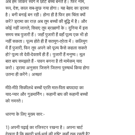
अब हम जाकर स्वर्ग में छोटे बच्चे बनते हैं। फिर नाम, 
रूप, देश, काल सब-कुछ नया होगा। यह बेहद का ड्रामा 
है। बनी बनाई बन रही। होना ही है फिर हम चिंता क्यों 
करें? ड्रामा का राज़ अब तुम बच्चों की बुद्धि में है। और 
कोई नहीं जानते, सिवाए तुम ब्राह्मणों के। दुनिया में इस 
समय सब पुजारी हैं। जहाँ पुजारी हैं वहाँ पूज्य एक भी हो 
नहीं सकता। पूज्य होते ही हैं सतयुग-त्रेता में। कलियुग 
में हैं पुजारी, फिर तुम अपने को पूज्य कैसे कहला सकते 
हो? पूज्य तो देवी-देवतायें ही हैं। पुजारी हैं मनुष्य। मूल 
बात बाप समझाते हैं - पावन बनना है तो मामेकम् याद 
करो। ड्रामा अनुसार जिसने जितना पुरुषार्थ किया होगा 
उतना ही करेंगे। अच्छा!
मीठे-मीठे सिकीलधे बच्चों प्रति मात-पिता बापदादा का 
याद-प्यार और गुडमार्निंग। रूहानी बाप की रूहानी बच्चों 
को नमस्ते।
धारणा के लिए मुख्य सार:-
1) अपनी पढ़ाई का रजिस्टर रखना है। अपना चार्ट 
देखना है कि हमारी भाई-भाई की दृष्टि कहाँ तक रहती है? 