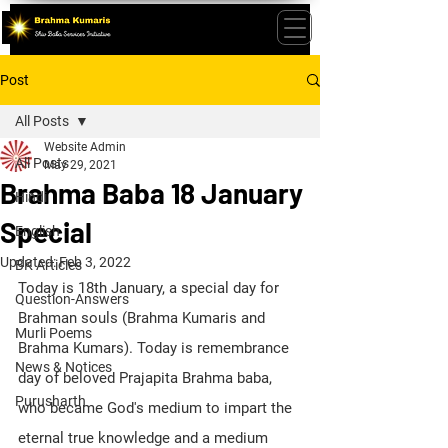
Post
All Posts
Website Admin
All Posts
May 29, 2021
Brahma Baba 18 January
Hindi
Special
English
Updated:
Feb 3, 2022
BK Articles
Today is 18th January, a special day for 
Question-Answers
Brahman souls (Brahma Kumaris and 
Murli Poems
Brahma Kumars). Today is remembrance 
News & Notices
day of beloved Prajapita Brahma baba, 
Purusharth
who became God's medium to impart the 
eternal true knowledge and a medium 