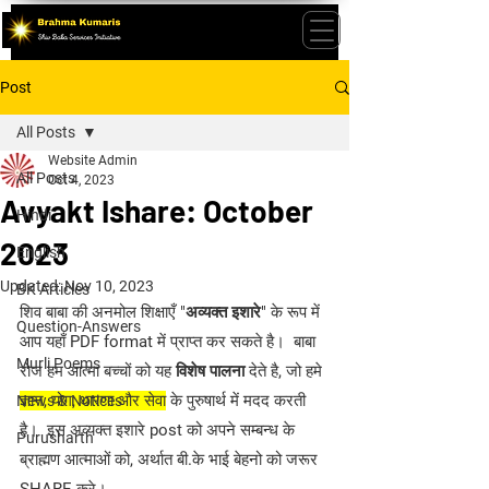
Post
All Posts
Website Admin
All Posts
Oct 4, 2023
Avyakt Ishare: October
Hindi
2023
English
Updated:
Nov 10, 2023
BK Articles
शिव बाबा की अनमोल शिक्षाएँ "
अव्यक्त इशारे
" के रूप में 
Question-Answers
आप यहाँ PDF format में प्राप्त कर सकते है।  बाबा 
Murli Poems
रोज हम आत्मा बच्चों को यह 
विशेष पालना
 देते है, जो हमे 
ज्ञान, योग, धारणा और सेवा
 के पुरुषार्थ में मदद करती 
News & Notices
है।  इस अव्यक्त इशारे post को अपने सम्बन्ध के 
Purusharth
ब्राह्मण आत्माओं को, अर्थात बी.के भाई बेहनो को जरूर 