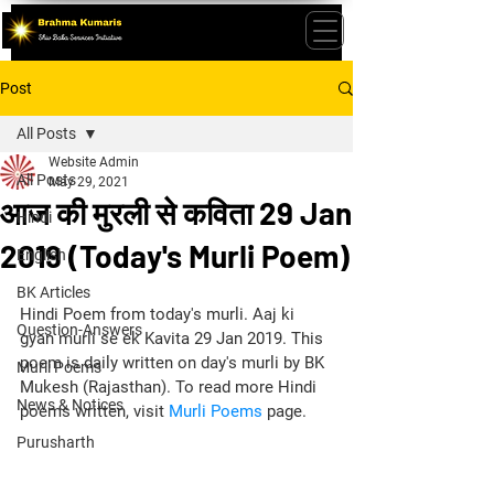
Post
All Posts
Website Admin
All Posts
May 29, 2021
आज की मुरली से कविता 29 Jan
Hindi
2019 (Today's Murli Poem)
English
BK Articles
Hindi Poem from today's murli. Aaj ki 
Question-Answers
gyan murli se ek Kavita 29 Jan 2019. This 
poem is daily written on day's murli by BK 
Murli Poems
Mukesh (Rajasthan). To read more Hindi 
News & Notices
poems written, visit 
Murli Poems
 page.
Purusharth