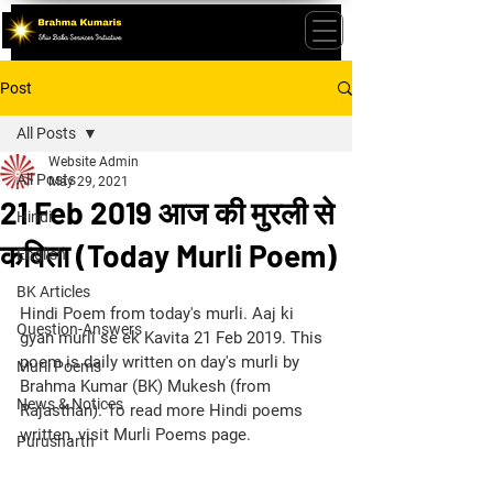
Post
All Posts
Website Admin
All Posts
May 29, 2021
21 Feb 2019 आज की मुरली से
Hindi
कविता (Today Murli Poem)
English
BK Articles
Hindi Poem from today's murli. Aaj ki 
Question-Answers
gyan murli se ek Kavita 21 Feb 2019. This 
poem is daily written on day's murli by 
Murli Poems
Brahma Kumar (BK) Mukesh (from 
News & Notices
Rajasthan). To read more Hindi poems 
written, visit Murli Poems page.
Purusharth