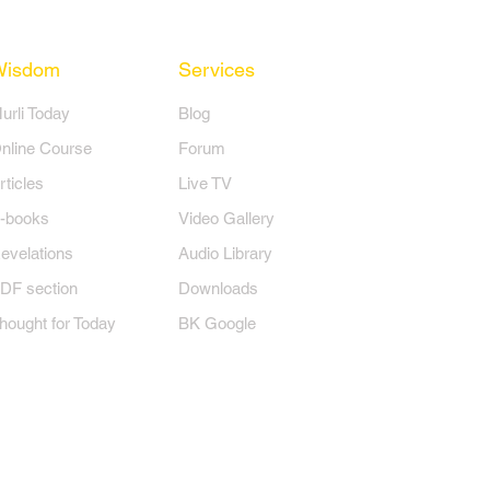
Wisdom
Services
Murli Today
Blog
nline Course
Forum
rticles
Live TV
-books
Video Gallery
evelations
Audio Library
DF section
Downloads
hought for Today
BK Google