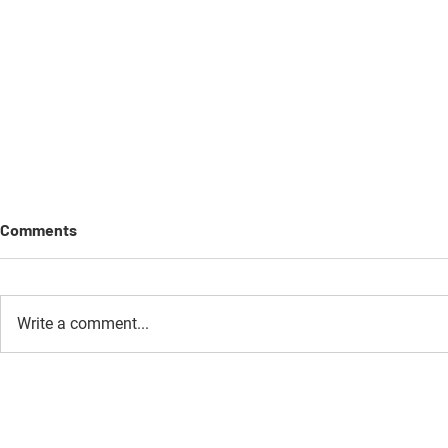
Comments
Write a comment...
Advance Mur
26, 27 Dec 2021 की मुरली से कविता
(Murli Poems)