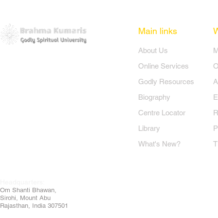
Main links
​About Us
​
Online Services
O
Godly Resources
A
Biography
E
Centre Locator
R
Library
P
What's New?
T
Headquarters:
Om
Shanti Bhawan,
Sirohi, Mount Abu
Rajasthan, India 307501