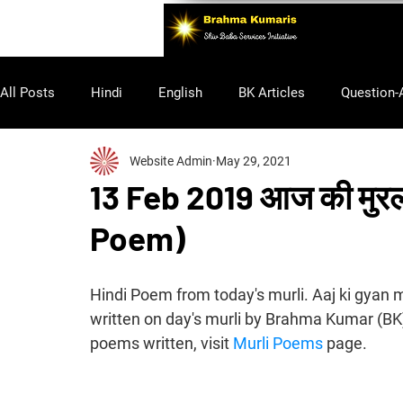
All Posts
Hindi
English
BK Articles
Question-
Website Admin
May 29, 2021
Purusharth
13 Feb 2019 आज की मुरल
Poem)
Hindi Poem from today's murli. Aaj ki gyan m
written on day's murli by Brahma Kumar (BK
poems written, visit 
Murli Poems
 page.