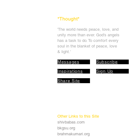
*Thought
*
'The world needs peace, love, and
unit
y more than ever. God's angels
has a task to
do. To comfort every
soul in the blanket of peace, love
& light.'
Messages
Subscribe
Inspirations
Sign Up
Share Site
Other Links to this Site
shivbabas.com
bkgsu.org
brahmakumari.org