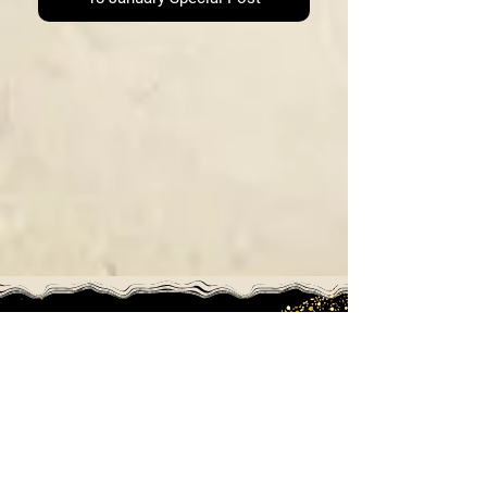
*Thought
*