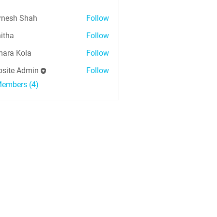
nesh Shah
Follow
h Shah
itha
Follow
ara Kola
Follow
Kola
site Admin
Follow
Members (4)