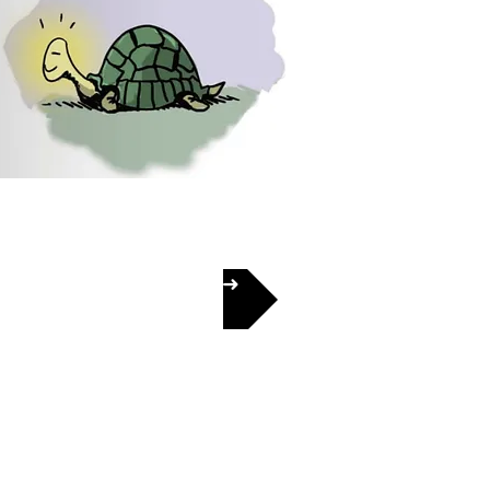
Next ➜