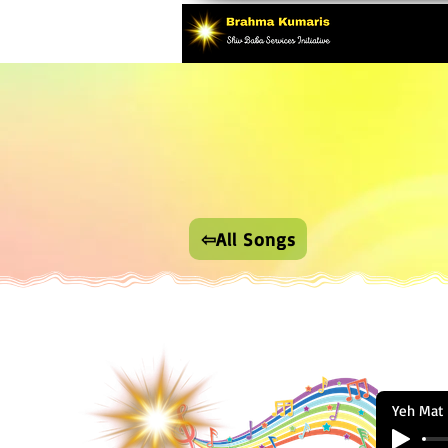
⇦All Songs
Yeh Mat