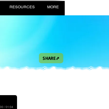
RESOURCES
MORE
SHARE⇗
00 / 01:04