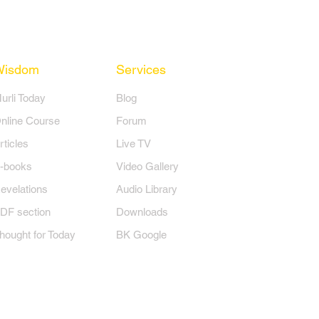
Wisdom
Services
Murli Today
Blog
nline Course
Forum
rticles
Live TV
-books
Video Gallery
evelations
Audio Library
DF section
Downloads
hought for Today
BK Google