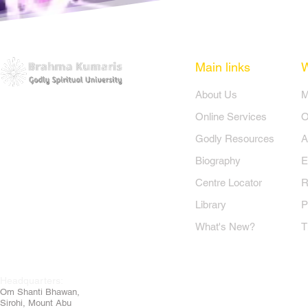
Main links
​About Us
​
Online Services
O
Godly Resources
A
Biography
E
Centre Locator
R
Library
P
What's New?
T
Headquarters:
Om
Shanti Bhawan,
Sirohi, Mount Abu