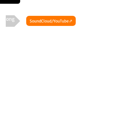
t Song
SoundCloud/YouTube⇗