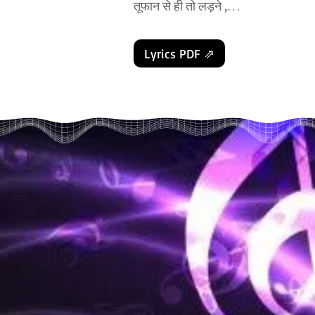
तूफान से ही तो लड़ने ,

खुदा ने तुम्हे गड़ा है|

ये मत कहो खुदा से,

Lyrics PDF ⇗
मेरी मुश्किलें बड़ी है,

इन मुश्किलों से कह्दो,

मेरा खुदा बड़ा है...

अग्नि में तप के सोना,

है और भी निखरता,

दुर्गम को पार करके,

हिमालय कोई चढ़ा है|

लाएगी रंग मेहनत, 

आख़िर तुम्हारी इक दिन,

होगा विशाल तरुवार,

ये बीज जो पड़ा है|

ये मत कहो खुदा से,

मेरी मुश्किलें बड़ी है,
