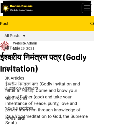
Post
All Posts
Website Admin
All Posts
May 29, 2021
ईश्वरीय निमंत्रण पत्र (Godly
Hindi
Invitation)
English
BK Articles
ईश्वरीय निमंत्रण पत्र (Godly invitation and 
Question-Answers
letter in Hindi). Come and know your 
eternal Father (god) and take your 
Murli Poems
inheritance of Peace, purity, love and 
News & Notices
power from him through knowledge of 
Raja Yog (meditation to God, the Supreme 
Purusharth
Soul.)