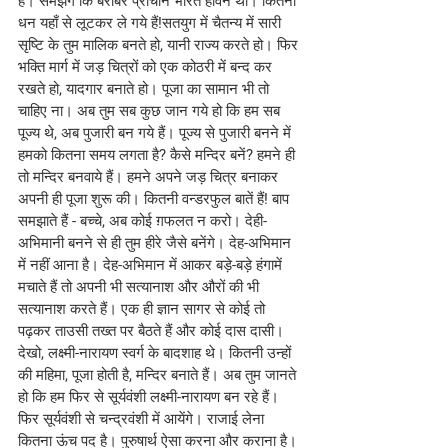
है। समझेंगे कि बरोबर प्राचीन भारत हेविन था। कितना 
धन यहाँ से लूटकर ले गये हैं!सतयुग में चैतन्य में सारी 
सृष्टि के तुम मालिक बनते हो, यानी राज्य करते हो। फिर 
भक्ति मार्ग में जड़ चित्रों को एक कोठरी में बन्द कर 
रखते हो, यादगार बनाते हो। पूजा का सामान भी तो 
चाहिए ना। अब तुम सब कुछ जान गये हो कि हम सब 
पूज्य थे, अब पुजारी बन गये हैं। पूज्य से पुजारी बनने में 
हमको कितना समय लगता है? कैसे मन्दिर बनें? हमने ही 
तो मन्दिर बनवाये हैं। हमने अपने जड़ चित्र बनाकर 
अपनी ही पूजा शुरू की। कितनी वन्डरफुल बातें हैं! बाप 
समझाते हैं - बच्चे, अब कोई ग़फलत न करो। देही-
अभिमानी बनने से ही तुम हीरे जैसे बनेंगे। देह-अभिमान 
में नहीं आना है। देह-अभिमान में आकर बड़े-बड़े हंगामें 
मचाते हैं तो अपनी भी सत्यानाश और औरों की भी 
सत्यानाश करते हैं। एक ही ज्ञान सागर से कोई तो 
पढ़कर ताउसी तख्त पर बैठते हैं और कोई दास दासी। 
देखो, लक्ष्मी-नारायण स्वर्ग के बादशाह थे। कितनी उन्हों 
की महिमा, पूजा होती है, मन्दिर बनाते हैं। अब तुम जानते 
हो कि हम फिर से सूर्यवंशी लक्ष्मी-नारायण बन रहे हैं। 
फिर सूर्यवंशी से चन्द्रवंशी में आयेंगे। राजाई लेना 
कितना ऊंच पद है। पुरुषार्थ ऐसा करना और कराना है। 