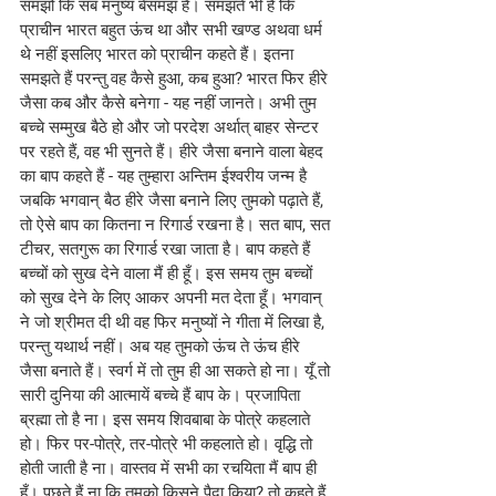
समझो कि सब मनुष्य बेसमझ हैं। समझते भी हैं कि 
प्राचीन भारत बहुत ऊंच था और सभी खण्ड अथवा धर्म 
थे नहीं इसलिए भारत को प्राचीन कहते हैं। इतना 
समझते हैं परन्तु वह कैसे हुआ, कब हुआ? भारत फिर हीरे 
जैसा कब और कैसे बनेगा - यह नहीं जानते। अभी तुम 
बच्चे सम्मुख बैठे हो और जो परदेश अर्थात् बाहर सेन्टर 
पर रहते हैं, वह भी सुनते हैं। हीरे जैसा बनाने वाला बेहद 
का बाप कहते हैं - यह तुम्हारा अन्तिम ईश्वरीय जन्म है 
जबकि भगवान् बैठ हीरे जैसा बनाने लिए तुमको पढ़ाते हैं, 
तो ऐसे बाप का कितना न रिगार्ड रखना है। सत बाप, सत 
टीचर, सतगुरू का रिगार्ड रखा जाता है। बाप कहते हैं 
बच्चों को सुख देने वाला मैं ही हूँ। इस समय तुम बच्चों 
को सुख देने के लिए आकर अपनी मत देता हूँ। भगवान् 
ने जो श्रीमत दी थी वह फिर मनुष्यों ने गीता में लिखा है, 
परन्तु यथार्थ नहीं। अब यह तुमको ऊंच ते ऊंच हीरे 
जैसा बनाते हैं। स्वर्ग में तो तुम ही आ सकते हो ना। यूँ तो 
सारी दुनिया की आत्मायें बच्चे हैं बाप के। प्रजापिता 
ब्रह्मा तो है ना। इस समय शिवबाबा के पोत्रे कहलाते 
हो। फिर पर-पोत्रे, तर-पोत्रे भी कहलाते हो। वृद्धि तो 
होती जाती है ना। वास्तव में सभी का रचयिता मैं बाप ही 
हूँ। पूछते हैं ना कि तुमको किसने पैदा किया? तो कहते हैं 