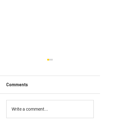
Comments
आज का स्वमान | J
Avyakt Ishare: July 2023
Write a comment...