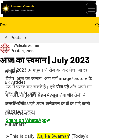
Post
All Posts
Website Admin
All Posts
Jul 12, 2023
आज का स्वमान | July 2023
Hindi
जुलाई 2023 ➤
मधुबन से रोज बनाकर भेजा जा रहा 
English
विशेष "आज का स्वमान" आप यहाँ image/picture के 
BK Articles
रूप में प्राप्त कर सकते है। इसे 
रोज पढ़े
 और अपने मन 
Question-Answers
में बिठाए, तो पुरुषार्थ 
सहज 
मेहसूस होंगा और तेज़ी से 
Murli Poems
उन्नति 
होंगी।  इसे अपने कनेक्शन के बी.के.भाई बेहनो 
को SHARE करे।
News & Notices
Share on WhatsApp
⇗
Purusharth
➤
This is daily "
Aaj ka Swaman
" (Today's 