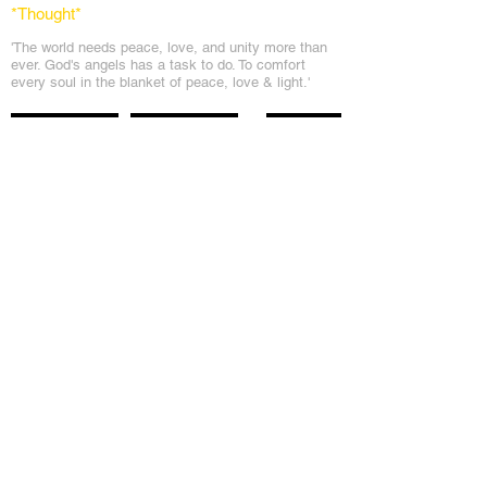
*Thought
*
'The world needs peace, love, and unit
y more than
ever. God's angels has a task to
do. To comfort
every soul in the blanket of peace, love & light.'
Messages
Inspirations
Sign Up
Subscribe
Share Site
Headquarters:
Om
Shanti Bhawan,
Sirohi, Mount Abu
Rajasthan, India 307501
Main links
Wisdom
About Us
Murli Today
Online Services
Online Course
Godly Resources
Articles
Online Library
E-books
Biographies
PDF section