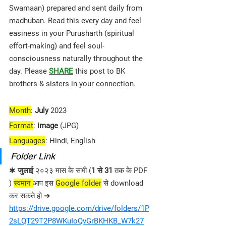
Swamaan) prepared and sent daily from 
madhuban. Read this every day and feel 
easiness in your Purusharth (spiritual 
effort-making) and feel soul-
consciousness naturally throughout the 
day. Please 
SHARE
 this post to BK 
brothers & sisters in your connection.
Month
: 
July 
2023
Format
: 
image
 (JPG)
Languages
: Hindi, English
Folder Link
✱ 
जुलाई 
२०२३ मास के सभी (
1 से 31 
तक के PDF 
) 
स्वमान 
आप इस 
Google folder
 से download 
कर सकते हो ➜ 
https://drive.google.com/drive/folders/1P
2sLQT29T2P8WKuIoQvGrBKHKB_W7k27