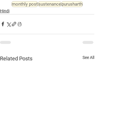
monthly post
sustenance
purusharth
Hindi
See All
Related Posts