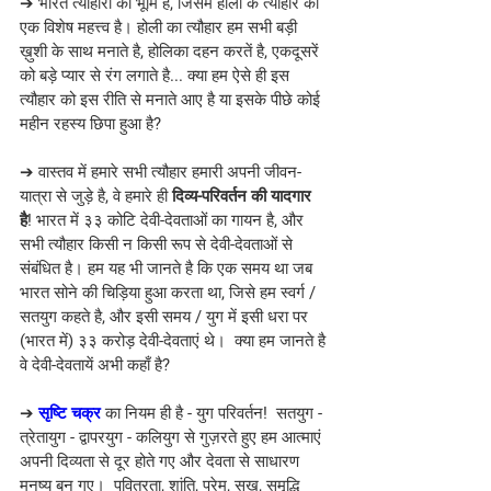
➔ भारत त्योहारों की भूमि है, जिसमें होली के त्यौहार का 
एक विशेष महत्त्व है। होली का त्यौहार हम सभी बड़ी 
ख़ुशी के साथ मनाते है, होलिका दहन करतें है, एकदूसरें 
को बड़े प्यार से रंग लगाते है... क्या हम ऐसे ही इस 
त्यौहार को इस रीति से मनाते आए है या इसके पीछे कोई 
महीन रहस्य छिपा हुआ है?
➔ वास्तव में हमारे सभी त्यौहार हमारी अपनी जीवन-
यात्रा से जुड़े है, वे हमारे ही 
दिव्य-परिवर्तन की यादगार 
है
! भारत में ३३ कोटि देवी-देवताओं का गायन है, और 
सभी त्यौहार किसी न किसी रूप से देवी-देवताओं से 
संबंधित है। हम यह भी जानते है कि एक समय था जब 
भारत सोने की चिड़िया हुआ करता था, जिसे हम स्वर्ग / 
सतयुग कहते है, और इसी समय / युग में इसी धरा पर 
(भारत में) ३३ करोड़ देवी-देवताएं थे।  क्या हम जानते है 
वे देवी-देवतायें अभी कहाँ है?
➔ 
सृष्टि चक्र
 का नियम ही है - युग परिवर्तन!  सतयुग - 
त्रेतायुग - द्वापरयुग - कलियुग से गुज़रते हुए हम आत्माएं 
अपनी दिव्यता से दूर होते गए और देवता से साधारण 
मनुष्य बन गए।  पवित्रता, शांति, प्रेम, सुख, समृद्धि 