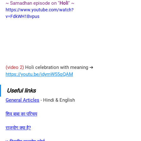
~ Samadhan episode on ''
Holi
'' ~
https://www.youtube.com/watch?
v=FdkWH1Bvpus
(video 2)
 Holi celebration with meaning ➔ 
https://youtu.be/jdymW55qQAM
Useful links
General Articles
- Hindi & English
शिव बाबा का परिचय
राजयोग क्या है?