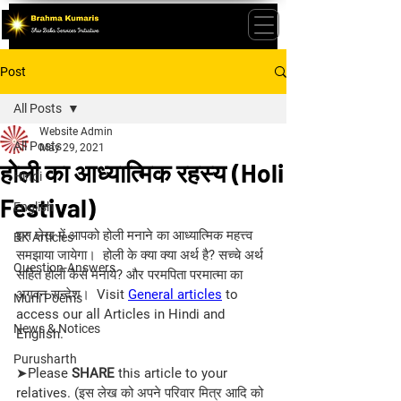
Post
All Posts
Website Admin
All Posts
May 29, 2021
होली का आध्यात्मिक रहस्य (Holi
Hindi
Festival)
English
इस लेख में आपको होली मनाने का आध्यात्मिक महत्त्व 
BK Articles
समझाया जायेगा।  होली के क्या क्या अर्थ है? सच्चे अर्थ 
Question-Answers
सहित होली कैसे मनाये? और परमपिता परमात्मा का 
अगवन सन्देश।  Visit 
General articles
 to 
Murli Poems
access our all Articles in Hindi and 
News & Notices
English.
Purusharth
➤Please 
SHARE 
this article to your 
relatives. (इस लेख को अपने परिवार मित्र आदि को 