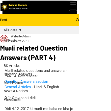
Post
All Posts
Website Admin
All Posts
May 29, 2021
Murli related Question
Hindi
Answers (PART 4)
English
BK Articles
Murli related questions and answers - 
Question-Answers
PART 4. References:
Question Answers section
Murli Poems
General Articles
 - Hindi & English
News & Notices
Q 1: Om shanti didi
Purusharth
Didi 4.12 .2017 ki murli me baba ne kha jo 