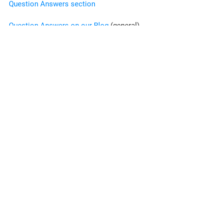
Question Answers section
Question Answers on our Blog
 (general)
7 days course in Hindi
Explore the Sitemap
BK Google
 - Search engine for BKs
.
#Hindi
#brahmakumari
#brahmakumaris
Question-Answers
See All
Related Posts