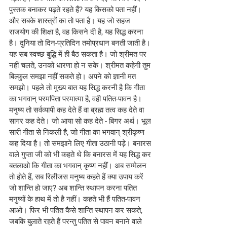
पुस्तक बनाकर पढ़ते रहते हैं? यह किसको पता नहीं। 
और सबके शास्त्रों का तो पता है। यह जो सहज 
राजयोग की शिक्षा है, वह किसने दी है, यह सिद्ध करना 
है। दुनिया तो दिन-प्रतिदिन तमोप्रधान बनती जाती है। 
यह सब स्वच्छ बुद्धि में ही बैठ सकता है। जो श्रीमत पर 
नहीं चलते, उनको धारणा हो न सके। श्रीमत कहेगी तुम 
बिल्कुल समझा नहीं सकते हो। अपने को ज्ञानी मत 
समझो। पहले तो मुख्य बात यह सिद्ध करनी है कि गीता 
का भगवान् परमपिता परमात्मा है, वही पतित-पावन है। 
मनुष्य तो सर्वव्यापी कह देते हैं वा ब्रह्म तत्व कह देते वा 
सागर कह देते। जो आया सो कह देते - बिगर अर्थ। भूल 
सारी गीता से निकली है, जो गीता का भगवान् श्रीकृष्ण 
कह दिया है। तो समझाने लिए गीता उठानी पड़े। बनारस 
वाले गुप्ता जी को भी कहते थे कि बनारस में यह सिद्ध कर 
बतलाओ कि गीता का भगवान् कृष्ण नहीं। अब सम्मेलन 
तो होते हैं, सब रिलीजस मनुष्य कहते हैं क्या उपाय करें 
जो शान्ति हो जाए? अब शान्ति स्थापन करना पतित 
मनुष्यों के हाथ में तो है नहीं। कहते भी हैं पतित-पावन 
आओ। फिर भी पतित कैसे शान्ति स्थापन कर सकते, 
जबकि बुलाते रहते हैं परन्तु पतित से पावन बनाने वाले 