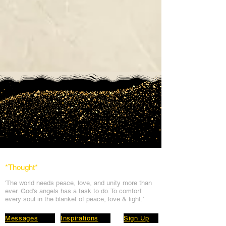
*Thought
*
'The world needs peace, love, and unit
y more than
ever. God's angels has a task to
do. To comfort
every soul in the blanket of peace, love & light.'
Messages
Inspirations
Sign Up