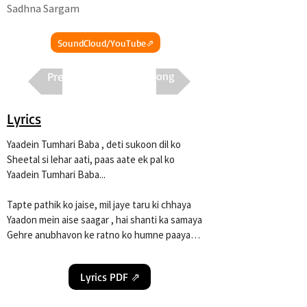
Sadhna Sargam
SoundCloud/YouTube⇗
Previous
Next Song
Lyrics
Yaadein Tumhari Baba , deti sukoon dil ko

Sheetal si lehar aati, paas aate ek pal ko

Yaadein Tumhari Baba...

Tapte pathik ko jaise, mil jaye taru ki chhaya

Yaadon mein aise saagar , hai shanti ka samaya

Gehre anubhavon ke ratno ko humne paaya

Yaadein Tumhari Baba...

Lyrics PDF ⇗
Uljhan hai na tadpan, tanhayi na judayi

Is chir milan mein sab , Sukh Shanti hai samayi
