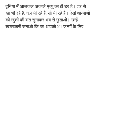
दुनिया में आजकल अकाले मृत्यु का ही डर है। डर से 
खा भी रहे हैं, चल भी रहे हैं, सो भी रहे हैं। ऐसी आत्माओं 
को खुशी की बात सुनाकर भय से छुड़ाओ। उन्हें 
खुशखबरी सुनाओ कि हम आपको 21 जन्मों के लिए 
अकाले मृत्यु से बचा सकते हैं। हर आत्मा को अमर ज्ञान 
दे अमर बनाओ जिससे वे जन्म-जन्म के लिए अकाले 
मृत्यु से बच जाएं। ऐसे अपने शान्ति और सुख के 
वायब्रेशन से लोगों को सुख-चैन की अनुभूति कराने वाले 
शक्तिशाली सेवाधारी बनो।
स्लोगन
:- याद और सेवा का बैलेन्स रखने से ही सर्व की 
दुआयें मिलती हैं।
#brahmakumaris
#Hindi
#bkmurlitoday
Hindi