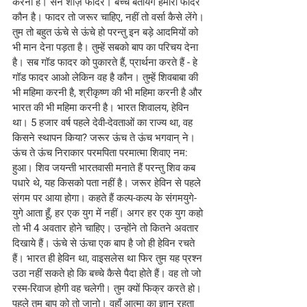
करना है। सन शोज़ फादर। बच्चे बतायेंगे हमारा फादर 
कौन है। फादर तो जरूर चाहिए, नहीं तो वर्सा कैसे लेंगे। 
तुम तो बहुत ऊंचे से ऊंचे हो परन्तु इन बड़े आदमियों को 
भी मान देना पड़ता है। तुम्हें सबको बाप का परिचय देना 
है। सब गॉड फादर को पुकारते हैं, प्रार्थना करते हैं - हे 
गॉड फादर आओ लेकिन वह है कौन। तुम्हें शिवबाबा की 
भी महिमा करनी है, श्रीकृष्ण की भी महिमा करनी है और 
भारत की भी महिमा करनी है। भारत शिवालय, हेविन 
था। 5 हजार वर्ष पहले देवी-देवताओं का राज्य था, वह 
किसने स्थापन किया? जरूर ऊंच ते ऊंच भगवान् ने। 
ऊंच ते ऊंच निराकार परमपिता परमात्मा शिवाए नम: 
हुआ। शिव जयन्ती भारतवासी मनाते हैं परन्तु शिव कब 
पधारे थे, यह किसको पता नहीं है। जरूर हेविन से पहले 
संगम पर आया होगा। कहते हैं कल्प-कल्प के संगमयुगे-
युगे आता हूँ, हर एक युग में नहीं। अगर हर एक युग कहो 
तो भी 4 अवतार होने चाहिए। उन्होंने तो कितने अवतार 
दिखाये हैं। ऊंचे से ऊंचा एक बाप है जो ही हेविन रचते 
हैं। भारत ही हेविन था, वाइसलेस था फिर तुम यह प्रश्न 
उठा नहीं सकते हो कि बच्चे कैसे पैदा होते हैं। वह तो जो 
रस्म-रिवाज होगी वह चलेगी। तुम क्यों फिक्र करते हो। 
पहले तुम बाप को तो जानो। वहाँ आत्मा का ज्ञान रहता 