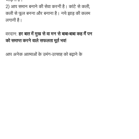
2) आप समान बनाने की सेवा करनी है। कांटे से कली, 
कली से फूल बनना और बनाना है। नये झाड़ की कलम 
लगानी है।
वरदान: 
हर बात में मुख से वा मन से बाबा-बाबा कह मैं पन 
को समाप्त करने वाले सफलता मूर्त भव!
आप अनेक आत्माओं के उमंग-उत्साह को बढ़ाने के 
निमित्त बच्चे कभी भी मैं पन में नहीं आना। मैंने किया, 
नहीं। बाबा ने निमित्त बनाया। मैं के बजाए मेरा बाबा, मैने 
किया, मैने कहा, यह नहीं। बाबा ने कराया, बाबा ने किया 
तो सफलतामूर्त बन जायेंगे। जितना आपके मुख से बाबा-
बाबा निकलेगा उतना अनेकों को बाबा का बना सकेंगे। 
सबके मुख से यही निकले कि इनकी तात और बात में बस 
बाबा ही है।
स्लोगन: संगमयुग पर अपने तन-मन-धन को सफल 
करना और सर्व खजानों को बढ़ाना ही समझदारी है।
#bkmurlitoday
#Hindi
#brahmakumaris
Hindi