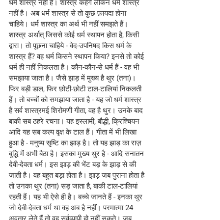
धर्म शास्त्र नहीं हैं। शास्त्र कहेंगे लेकिन धर्म शास्त्र 
नहीं है। अब धर्म शास्त्र से तो कुछ फ़ायदा होना 
चाहिये। धर्म शास्त्र का अर्थ भी नहीं समझते हैं। 
शास्त्र अर्थात् जिससे कोई धर्म स्थापन होता है, किसी 
द्वारा। तो पूछना चाहिये - वेद-उपनिषद किस धर्म के 
शास्त्र हैं? वह धर्म किसने स्थापन किया? इनसे तो कोई 
धर्म ही नहीं निकलता है। कौन-कौन-से धर्म हैं - वह भी 
समझाया जाता है। जैसे झाड़ में मुख्य है थुर (तना)। 
फिर बड़ी डाल, फिर छोटी-छोटी टाल-टालियां निकलती 
हैं। तो बच्चों को समझाया जाता है - यह जो धर्म शास्त्र 
है सर्व शास्त्रमई शिरोमणी गीता, वह है थुर। उनके बाद 
बाकी सब ठहरे रचना। यह इस्लामी, बौद्धी, क्रिश्चियन 
आदि यह सब कल्प वृक्ष के टाल हैं। गीता में भी लिखा 
हुआ है - मनुष्य सृष्टि का झाड़ है। तो यह झाड़ का राज़ 
बुद्धि में अभी बैठा है। इसका मुख्य थुर है - आदि सनातन 
देवी-देवता धर्म। इस झाड़ की भेंट बड़ के झाड़ से की 
जाती है। वह बहुत बड़ा होता है। झाड़ जब पुराना होता है 
तो उनका थुर (तना) सड़ जाता है, बाकी टाल-टालियां 
रहती हैं। यह भी ऐसे ही है। बच्चे जानते हैं - इनका थुर 
जो देवी-देवता धर्म था वह अब है नहीं। परमात्मा 24 
अवतार लेते हैं तो वह सर्वव्यापी हो नहीं सकते। जब 