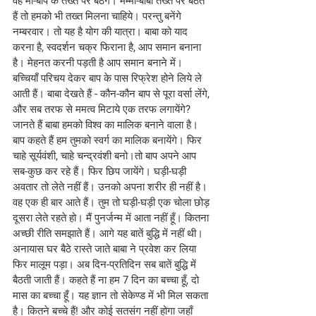
वह माँ-बाप के तख्त पर बैठेंगे। मम्मा-बाबा तख्त पर बैठते 
हैं तो हमको भी तख्त मिलना चाहिये। परन्तु बनेंगे 
नम्बरवार। तो यह है योग की यात्रा। बाबा को याद 
करना है, स्वदर्शन चक्र फिराना है, आप समान बनाना 
है। मेहनत करनी पड़ती है आप समान बनाने में। 
बच्चियाँ परिचय देकर बाप के पास रिफ्रेश होने लिये ले 
आती हैं। बाबा देखते हैं - कौन-कौन बाप से पूरा वर्सा लेंगे, 
और सब तरफ से ममत्व मिटाये एक तरफ लगायेंगे? 
जानते हैं बाबा हमको विश्व का मालिक बनाने वाला है। 
बाप कहते हैं हम तुमको स्वर्ग का मालिक बनायेंगे। फिर 
चाहे सूर्यवंशी, चाहे चन्द्रवंशी बनो।तो बाप अपने आप 
सब-कुछ कर रहे हैं। फिर छिप जायेंगे। घड़ी-घड़ी 
अवतार तो लेते नहीं हैं। उनको अपना शरीर ही नहीं है। 
वह एक ही बार आते हैं। तुम तो घड़ी-घड़ी एक चोला छोड़ 
दूसरा लेते रहते हो। मैं पुनर्जन्म में आता नहीं हूँ। कितना 
अच्छी रीति समझाते हैं। आगे यह बातें बुद्धि में नहीं थी। 
अनायास घर बैठे रास्ते जाते बाबा ने प्रवेश कर लिया 
फिर मालूम पड़ा। अब दिन-प्रतिदिन सब बातें बुद्धि में 
बैठती जाती हैं। कहते हैं ना हम 7 दिन का बच्चा हूँ, दो 
मास का बच्चा हूँ। यह ज्ञान तो सेकेण्ड में भी मिल सकता 
है। कितने बच्चे हैं! और कोई सतसंग नहीं होगा जहाँ 