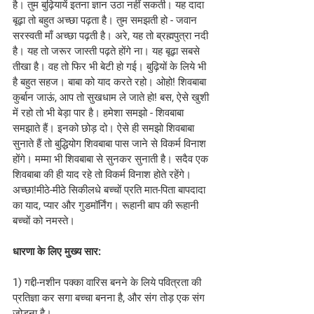
है। तुम बुढ़ियायें इतना ज्ञान उठा नहीं सकती। यह दादा 
बूढ़ा तो बहुत अच्छा पढ़ता है। तुम समझती हो - जवान 
सरस्वती माँ अच्छा पढ़ती है। अरे, यह तो ब्रह्मपुत्रा नदी 
है। यह तो जरूर जास्ती पढ़ते होंगे ना। यह बूढ़ा सबसे 
तीखा है। वह तो फिर भी बेटी हो गई। बुढ़ियों के लिये भी 
है बहुत सहज। बाबा को याद करते रहो। ओहो! शिवबाबा 
कुर्बान जाऊं, आप तो सुखधाम ले जाते हो! बस, ऐसे खुशी 
में रहो तो भी बेड़ा पार है। हमेशा समझो - शिवबाबा 
समझाते हैं। इनको छोड़ दो। ऐसे ही समझो शिवबाबा 
सुनाते हैं तो बुद्धियोग शिवबाबा पास जाने से विकर्म विनाश 
होंगे। मम्मा भी शिवबाबा से सुनकर सुनाती है। सदैव एक 
शिवबाबा की ही याद रहे तो विकर्म विनाश होते रहेंगे। 
अच्छा!मीठे-मीठे सिकीलधे बच्चों प्रति मात-पिता बापदादा 
का याद, प्यार और गुडमॉर्निंग। रूहानी बाप की रूहानी 
बच्चों को नमस्ते।
धारणा के लिए मुख्य सार:
1) गद्दी-नशीन पक्का वारिस बनने के लिये पवित्रता की 
प्रतिज्ञा कर सगा बच्चा बनना है, और संग तोड़ एक संग 
जोड़ना है।