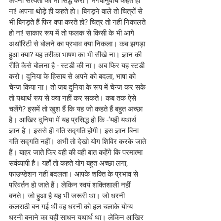
अपनी सत्यता को भी सिद्ध करो। भगवानुवाच कहते हो 
ना! अपना थोड़े ही कहते हो। बिगड़ने वाले तो चित्रों से 
भी बिगड़ते हैं फिर क्या करते हो? चित्र तो नहीं निकालते 
हो ना! साकार रूप में तो फलक से किसी के भी आगे 
अथॉरिटी से बोलने का प्रभाव क्या निकला। कब झगड़ा 
हुआ क्या? यह तरीका भाषण का भी सीखे ना। ज्ञान की 
रीति कैसे बोलना है - स्टडी की ना। अब फिर यह स्टडी 
करो। दुनिया के हिसाब से अपने को बदला, भाषा को 
चेन्ज किया ना। तो जब दुनिया के रूप में चेन्ज कर सके 
तो यथार्थ रूप से क्या नहीं कर सकते। कब तक ऐसे 
चलेंगे? इसमें तो खुश हैं कि यह जो कहते हैं बहुत अच्छा 
है। आखिर दुनिया में यह प्रसिद्ध हो कि -‘यही यथार्थ 
ज्ञान है'। इससे ही गति सद्गति होगी। इस ज्ञान बिना 
गति सद्गति नहीं। अभी तो देखो योग शिविर करके जाते 
हैं। बाहर जाते फिर वही की वही बात कहेंगे कि परमात्मा 
सर्वव्यापी है। यहाँ तो कहते योग बहुत अच्छा लगा, 
फाउण्डेशन नहीं बदलता। आपके शक्ति के प्रभाव से 
परिवर्तन हो जाते हैं। लेकिन स्वयं शक्तिशाली नहीं 
बनते। जो हुआ है यह भी जरूरी था। जो धरनी 
कलराठी बन गई थी वह धरनी को हल चलाके योग्य 
धरनी बनाने का यही साधन यथार्थ था। लेकिन आखिर 