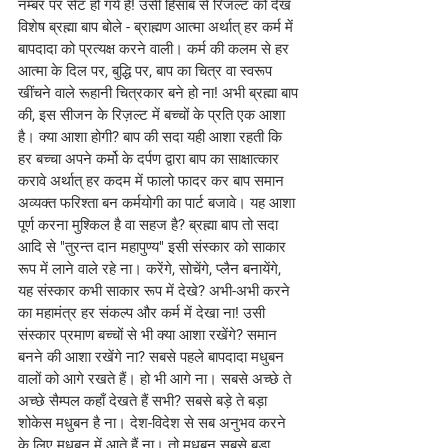
नम्बर पर सेट हो गये हैं! उसी हिसाब से रिजल्ट को देख 
विशेष ब्रह्मा बाप बोले - ब्राह्मण आत्मा अर्थात् हर कर्म में 
बापदादा को प्रत्यक्ष करने वाली। कर्म की कलम से हर 
आत्मा के दिल पर, बुद्धि पर, बाप का चित्र वा स्वरूप 
खींचने वाले रूहानी चित्रकार बने हो ना! अभी ब्रह्मा बाप 
की, इस सीजन के रिज़ल्ट में बच्चों के प्रति एक आशा 
है। क्या आशा होगी? बाप की सदा यही आशा रहती कि 
हर बच्चा अपने कर्मो के दर्पण द्वारा बाप का साक्षात्कार 
करावे अर्थात् हर कदम में फालो फादर कर बाप समान 
अव्यक्त फरिश्ता बन कर्मयोगी का पार्ट बजावे। यह आशा 
पूर्ण करना मुश्किल है वा सहज है? ब्रह्मा बाप तो सदा 
आदि से "तुरन्त दान महापुण्य" इसी संस्कार को साकार 
रूप में लाने वाले रहे ना। करेंगे, सोचेंगे, प्लैन बनायेंगे, 
यह संस्कार कभी साकार रूप में देखे? अभी-अभी करने 
का महामंत्र हर संकल्प और कर्म में देखा ना! उसी 
संस्कार प्रमाण बच्चों से भी क्या आशा रखेंगे? समान 
बनने की आशा रखेंगे ना? सबसे पहले बापदादा मधुबन 
वालों को आगे रखते हैं। हो भी आगे ना। सबसे अच्छे ते 
अच्छे सैम्पल कहाँ देखते हैं सभी? सबसे बड़े ते बड़ा 
शोकेस मधुबन है ना। देश-विदेश से सब अनुभव करने 
के लिए मधुबन में आते हैं ना। तो मधुबन सबसे बड़ा 