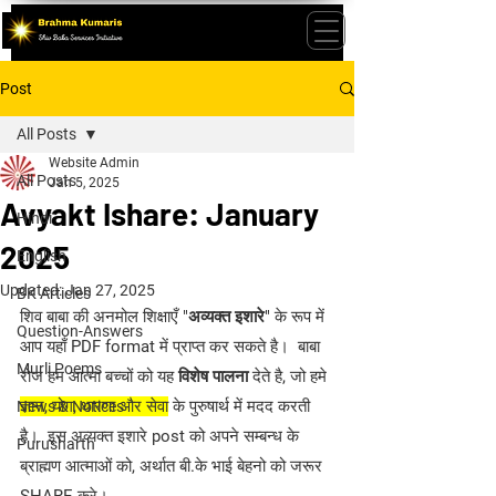
Post
All Posts
Website Admin
All Posts
Jan 5, 2025
Avyakt Ishare: January
Hindi
2025
English
Updated:
Jan 27, 2025
BK Articles
शिव बाबा की अनमोल शिक्षाएँ "
अव्यक्त इशारे
" के रूप में 
Question-Answers
आप यहाँ PDF format में प्राप्त कर सकते है।  बाबा 
Murli Poems
रोज हम आत्मा बच्चों को यह 
विशेष पालना
 देते है, जो हमे 
ज्ञान, योग, धारणा और सेवा
 के पुरुषार्थ में मदद करती 
News & Notices
है।  इस अव्यक्त इशारे post को अपने सम्बन्ध के 
Purusharth
ब्राह्मण आत्माओं को, अर्थात बी.के भाई बेहनो को जरूर 