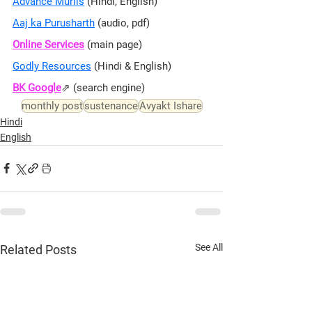
Advance Murlis
 (Hindi, English)
Aaj ka Purusharth
 (audio, pdf)
Online Services
 (main page)
Godly Resources
 (Hindi & English)
BK Google
⇗ 
(search engine)
monthly post
sustenance
Avyakt Ishare
Hindi
English
See All
Related Posts