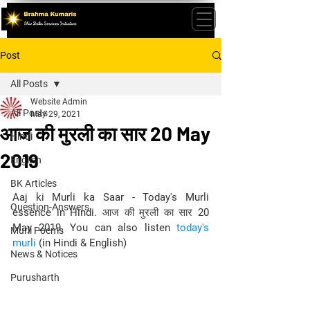
Post
All Posts
Website Admin
All Posts
May 29, 2021
आज की मुरली का सार 20 May
Hindi
2019
English
BK Articles
Aaj ki Murli ka Saar - Today's Murli 
Question-Answers
essence in Hindi. आज की मुरली का सार 20 
May 2019. You can also listen 
today's 
Murli Poems
murli 
(in Hindi & English)
News & Notices
Purusharth