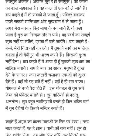
सतगुरू अकाल। अकाल मूर्त है ही सतगुरू। वह कालों 
का काल महाकाल है। वह काल तो एक को ले जाते हैं। 
बाप कहते हैं मैं तो सबको ले जाता हूँ। पवित्र बनाकर 
पहले सबको शान्तिधाम और सुखधाम में ले जाता हूँ। 
अगर मेरा बनकर फिर माया के बन जाते हैं, तो कहा 
जाता है गुरु का निन्दक ठौर न पाये। वह स्वर्ग का सम्पूर्ण 
सुख नहीं पा सकेंगे, प्रजा में चले जायेंगे। बाप कहते हैं - 
बच्चे, मेरी निंदा नहीं कराओ। मैं तुमको स्वर्ग का मालिक 
बनाता हूँ तो दैवीगुण भी धारण करने हैं। किसको दु:ख 
नहीं देना। बाप कहते हैं मैं आया ही हूँ तुमको सुखधाम का 
मालिक बनाने। बाप है प्यार का सागर, मनुष्य हैं दु:ख 
देने के सागर। काम कटारी चलाकर एक-दो को दु:ख 
देते हैं। वहाँ तो यह बातें हैं नहीं। वहाँ है ही राम राज्य। 
योगबल से बच्चे पैदा होते हैं। इस योगबल से तुम सारे 
विश्व को पवित्र बनाते हो। तुम वारियर्स हो परन्तु 
अननोन। तुम बहुत नामीग्रामी बनते हो फिर भक्ति मार्ग 
में तुम देवियों के कितने मन्दिर बनते हैं। 
कहते हैं अमृत का कलष माताओं के सिर पर रखा। गऊ 
माता कहते हैं, यह है ज्ञान। पानी की बात नहीं। तुम हो 
शिव शक्ति सेना। वह लोग फिर कॉपी कर कितने गुरू 