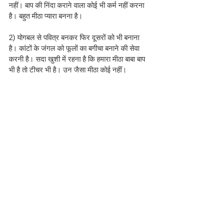
नहीं। बाप की निंदा कराने वाला कोई भी कर्म नहीं करना 
है। बहुत मीठा प्यारा बनना है।
2) योगबल से पवित्र बनकर फिर दूसरों को भी बनाना 
है। कांटों के जंगल को फूलों का बगीचा बनाने की सेवा 
करनी है। सदा खुशी में रहना है कि हमारा मीठा बाबा बाप 
भी है तो टीचर भी है। उन जैसा मीठा कोई नहीं।
वरदान:- 
विशेषता के संस्कारों को नेचुरल नेचर बनाए साधारणता 
को समाप्त करने वाले मरजीवा भव
जो नेचर होती है वह स्वत: अपना काम करती है, सोचना, 
बनाना या करना नहीं पड़ता है लेकिन स्वत: हो जाता है। 
ऐसे मरजीवा जन्मधारी ब्राह्मणों की नेचर ही है विशेष 
आत्मा के विशेषता की। यह विशेषता के संस्कार नेचुरल 
नेचर बन जाएं और हर एक के दिल से निकले कि मेरी 
यह नेचर है। साधारणता पास्ट की नेचर है, अभी की नहीं 
क्योंकि नया जन्म ले लिया। तो नये जन्म की नेचर 
विशेषता है साधारणता नहीं।