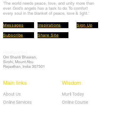
'The world needs peace, love, and unit
y more than
ever. God's angels has a task to
do. To comfort
every soul in the blanket of peace, love & light.'
Messages
Inspirations
Sign Up
Subscribe
Share Site
Headquarters:
Om
Shanti Bhawan,
Sirohi, Mount Abu
Rajasthan, India 307501
Main links
Wisdom
About Us
Murli Today
Online Services
Online Course
Godly Resources
Articles
Online Library
E-books
Biographies
PDF section
Blog
Today's Thought