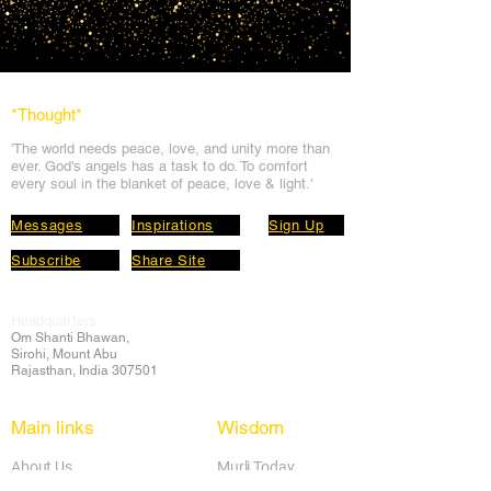
*Thought
*
'The world needs peace, love, and unit
y more than
ever. God's angels has a task to
do. To comfort
every soul in the blanket of peace, love & light.'
Messages
Inspirations
Sign Up
Subscribe
Share Site
Headquarters:
Om
Shanti Bhawan,
Sirohi, Mount Abu
Rajasthan, India 307501
Main links
Wisdom
About Us
Murli Today