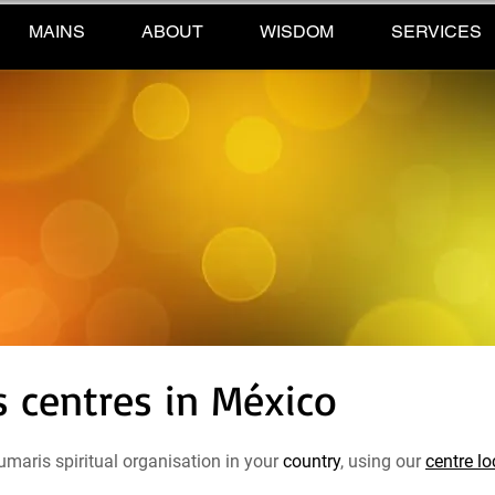
MAINS
ABOUT
WISDOM
SERVICES
 centres in México
maris spiritual organisation in your
country
, using our
centre lo