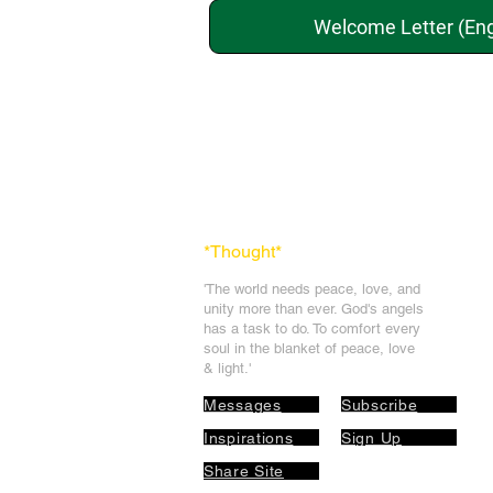
Welcome Letter (Eng
*Thought
*
'The world needs peace, love, and
unit
y more than ever. God's angels
has a task to
do. To comfort every
soul in the blanket of peace, love
& light.'
Messages
Subscribe
Inspirations
Sign Up
Share Site