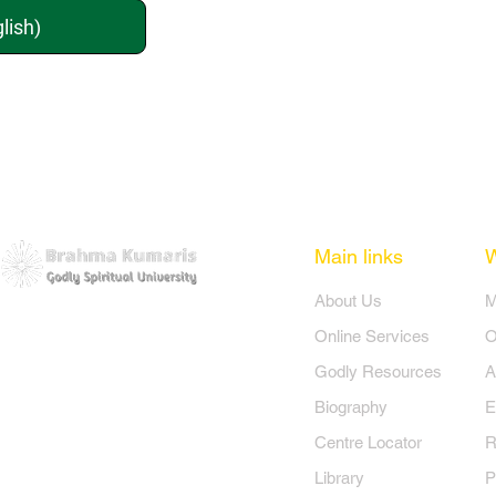
lish)
Main links
​About Us
​
Online Services
O
Godly Resources
A
Biography
E
Centre Locator
R
Library
P