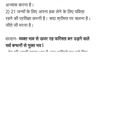
अभ्यास करना है।
2) 21 जन्मों के लिए अपना हक लेने के लिए पवित्र 
रहने की प्रतिज्ञा करनी है। सदा श्रीमत पर चलना है। 
जीते जी मरना है।
वरदानः 
व्यक्त भाव से ऊपर रह फरिश्ता बन उड़ने वाले 
सर्व बन्धनों से मुक्त भव l
  देह की धरनी व्यक्त भाव है, जब फरिश्ते बन गये फिर 
देह की धरनी में कैसे आ सकते। फरिश्ता धरती पर पांव 
नहीं रखते। फरिश्ता अर्थात् उड़ने वाले। उन्हें नीचे की 
आकर्षण खींच नहीं सकती। नीचे रहेंगे तो शिकारी 
शिकार कर देंगे, ऊपर उड़ते रहेंगे तो कोई कुछ नहीं कर 
सकता इसलिए कितना भी कोई सुन्दर सोने का पिंजड़ा 
हो, उसमें भी फंसना नहीं। सदा स्वतन्त्र, बंधनमुक्त ही 
उड़ती कला में जा सकते हैं।
स्लोगनः 
असम्भव को सम्भव कर सफलता की अनुभूति 
करने वाले ही सफलता के सितारे हैं।
#bkmurlitoday
#Hindi
#brahmakumaris