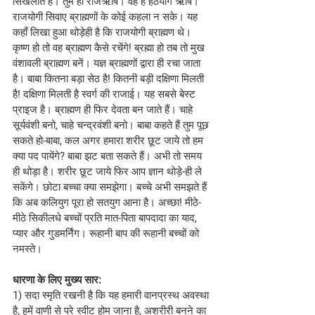
सिखलाते हैं। तुम हो राजऋषि। वह हैं हठयोग ऋषि। 
राजयोगी सिवाए ब्राह्मणों के कोई कहला न सके। यह 
कहाँ लिखा हुआ थोड़ेही है कि राजयोगी ब्राह्मण थे। 
कृष्ण हो तो वह ब्राह्मण कैसे रचेंगे! ब्रह्मा हो तब तो मुख 
वंशावली ब्राह्मण बनें। यज्ञ ब्राह्मणों द्वारा ही रचा जाता 
है। बाबा कितना बड़ा सेठ है! कितनी बड़ी दक्षिणा मिलती 
है! दक्षिणा मिलती है स्वर्ग की राजाई। यह सबसे बेस्ट 
प्राइज है। ब्राह्मण ही फिर देवता बन जाते हैं। चाहे 
सूर्यवंशी बनो, चाहे चन्द्रवंशी बनो। बाबा कहते हैं तुम पूछ 
सकते हो-बाबा, कल अगर हमारा शरीर छूट जाये तो हम 
क्या पद पायेंगे? बाबा झट बता सकते हैं। अभी तो समय 
ही थोड़ा है। शरीर छूट जाये फिर आप ज्ञान थोड़े-ही ले 
सकेंगे। छोटा बच्चा क्या समझेगा। बच्चे अभी समझते हैं 
कि अब कलियुग पूरा हो सतयुग आना है। अच्छा! मीठे-
मीठे सिकीलधे बच्चों प्रति मात-पिता बापदादा का याद, 
प्यार और गुडमर्निंग। रूहानी बाप की रूहानी बच्चों को 
नमस्ते।
धारणा के लिए मुख्य सार:
1) सदा स्मृति रखनी है कि यह हमारी वानप्रस्थ अवस्था 
है, हमें वाणी से परे स्वीट होम जाना है, अशरीरी बनने का 